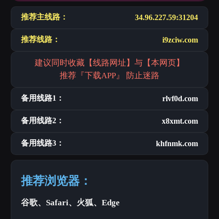
推荐主线路：
34.96.227.59:31204
推荐线路：
i9zciw.com
建议同时收藏【线路网址】与【本网页】
推荐『下载APP』 防止迷路
备用线路1：
rlvf0d.com
备用线路2：
x8xmt.com
备用线路3：
khfnmk.com
推荐浏览器：
谷歌、Safari、火狐、Edge